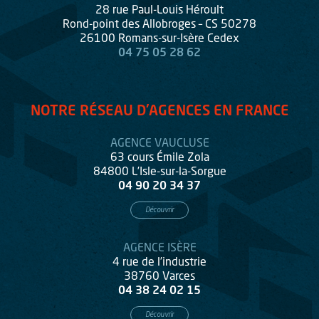
28 rue Paul-Louis Héroult
Rond-point des Allobroges – CS 50278
26100 Romans-sur-Isère Cedex
04 75 05 28 62
NOTRE RÉSEAU D'AGENCES EN FRANCE
AGENCE VAUCLUSE
63 cours Émile Zola
84800 L’Isle-sur-la-Sorgue
04 90 20 34 37
Découvrir
AGENCE ISÈRE
4 rue de l’industrie
38760 Varces
04 38 24 02 15
Découvrir